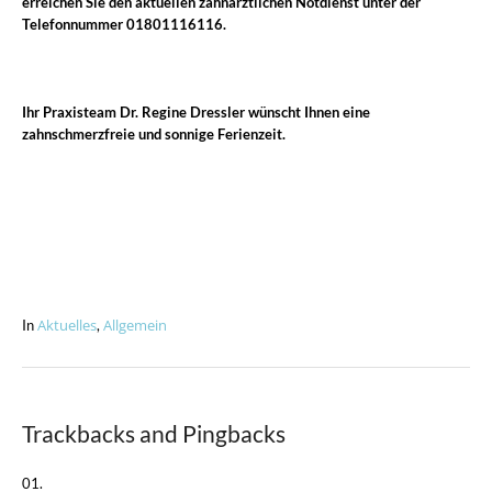
erreichen Sie den aktuellen
zahnärztlichen Notdienst
unter der
Telefonnummer
01801116116
.
Ihr Praxisteam Dr. Regine Dressler wünscht Ihnen eine
zahnschmerzfreie und sonnige Ferienzeit.
Aktuelles
Allgemein
In
,
Trackbacks and Pingbacks