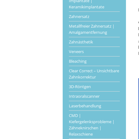
Implantate |
Keramikimplantate
Zahnersatz
Metallfreier Zahnersatz |
Amalgamentfernung
Zahnästhetik
Veneers
Bleaching
Clear Correct – Unsichtbare
Zahnkorrektur
3D-Röntgen
Intraoralscanner
Laserbehandlung
CMD |
Kiefergelenksprobleme |
Zähneknirschen |
Relaxschiene