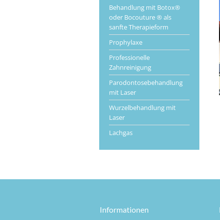
Behandlung mit Botox®
oder Bocouture ® als
sanfte Therapieform
Prophylaxe
Professionelle
Zahnreinigung
Parodontosebehandlung
mit Laser
Wurzelbehandlung mit
Laser
Lachgas
Informationen