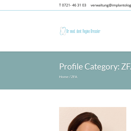
T 0721- 46 31 03
verwaltung@implantolog
Profile Category: Z
Home
/
ZFA