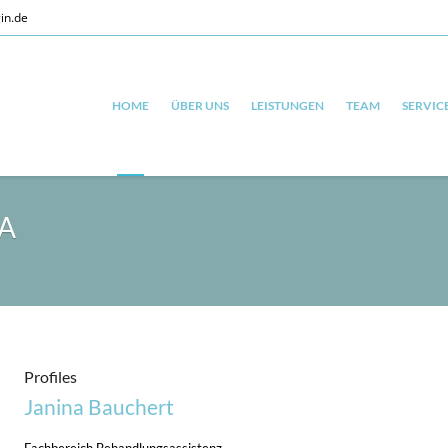
in.de
HOME
ÜBER UNS
LEISTUNGEN
TEAM
SERVIC
FA
Profiles
Janina Bauchert