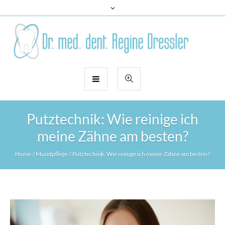
Putztechnik: Wie reinige ich
meine Zähne am besten?
Home
/
Mundpflege
/
Putztechnik: Wie reinige ich meine Zähne am besten?