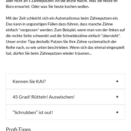
aber nicht an´s Zähneputzen: An die letzte Nacht. Was Sie heute im
Büro erwartet. Oder was Sie heute kochen wollen.
Mit der Zeit schleicht sich ein Automatismus beim Zähneputzen ein.
Das kann in ungünstigen Fällen dazu führen, dass manche Zähne
einfach “vergessen” werden: Zum Beispiel, wenn man von der linken auf
die rechte Seite schwenkt und die Schneidezähne einfach “übersieht”.
Unser erster Tipp deshalb: Putzen Sie Ihre Zähne systematisch der
Reihe nach, so wie unten beschrieben. Wenn sich das einmal eingespielt
hat, dürfen Sie beim Zähneputzen wieder träumen…
Kennen Sie KAI?
45 Grad! Rütteln! Auswischen!
″Schrubben″ ist out!
Profi-Tipps